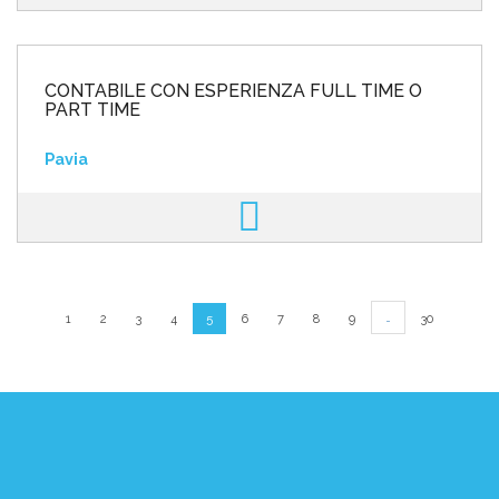
CONTABILE CON ESPERIENZA FULL TIME O
PART TIME
Pavia
…
1
2
3
4
5
6
7
8
9
30