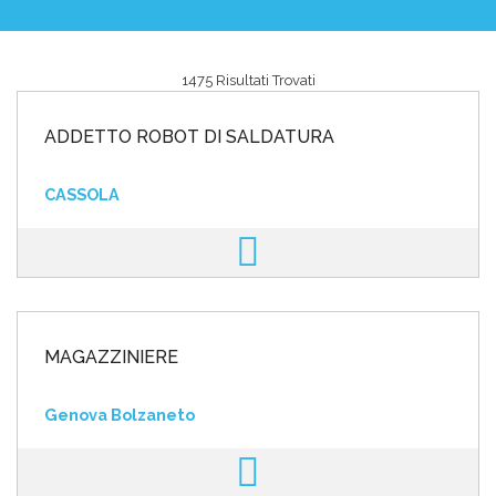
1475 Risultati Trovati
Area riservata
ADDETTO ROBOT DI SALDATURA
INVIA CV
CASSOLA
MAGAZZINIERE
Genova Bolzaneto