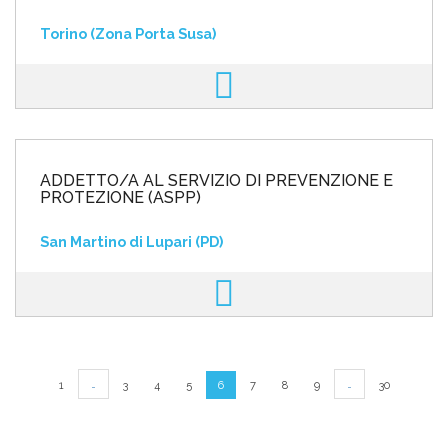
Torino (Zona Porta Susa)
ADDETTO/A AL SERVIZIO DI PREVENZIONE E
PROTEZIONE (ASPP)
San Martino di Lupari (PD)
…
…
1
3
4
5
6
7
8
9
30