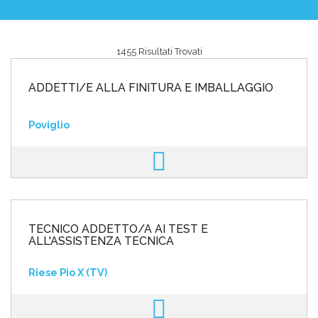
1455 Risultati Trovati
Area riservata
ADDETTI/E ALLA FINITURA E IMBALLAGGIO
INVIA CV
Poviglio
TECNICO ADDETTO/A AI TEST E
ALL'ASSISTENZA TECNICA
Riese Pio X (TV)