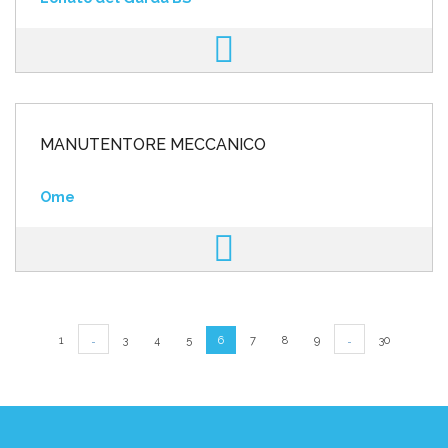
MANUTENTORE MECCANICO
Ome
…
…
1
3
4
5
6
7
8
9
30