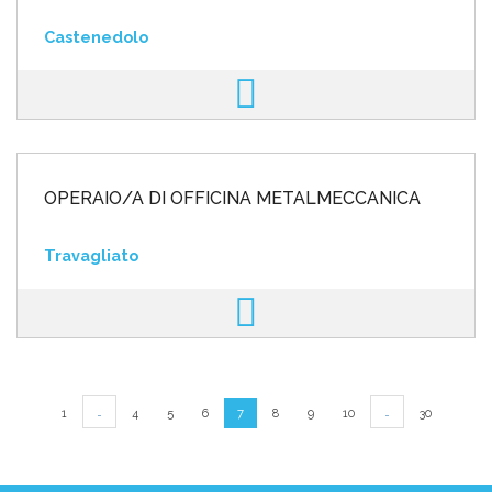
Castenedolo
OPERAIO/A DI OFFICINA METALMECCANICA
Travagliato
…
…
1
4
5
6
7
8
9
10
30