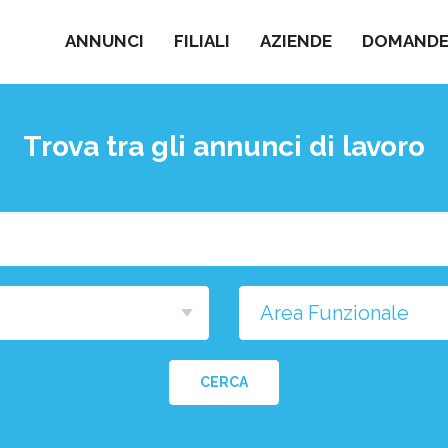
ANNUNCI
FILIALI
AZIENDE
DOMANDE 
Trova tra gli annunci di lavoro
Cosa
stai
cercando?
na
a
CERCA