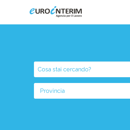
Home
Chi Siamo
Aziende
Persone
Selezio
la
Servizi
provinci
Filiali