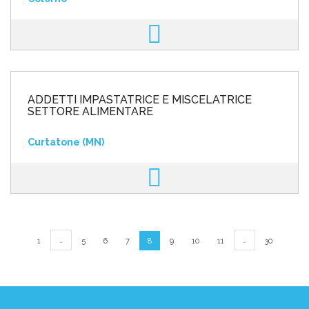
ADDETTI IMPASTATRICE E MISCELATRICE
SETTORE ALIMENTARE
Curtatone (MN)
…
…
1
5
6
7
8
9
10
11
30