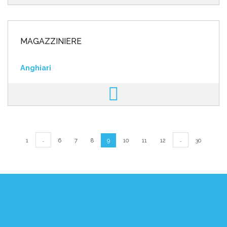
MAGAZZINIERE
Anghiari
…
…
1
6
7
8
9
10
11
12
30