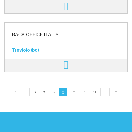
BACK OFFICE ITALIA
Treviolo (bg)
…
…
1
6
7
8
9
10
11
12
30