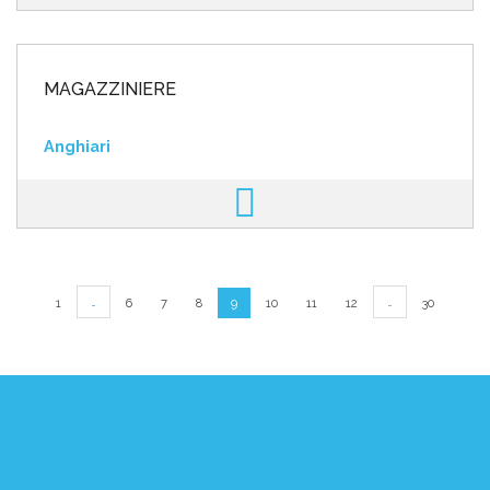
MAGAZZINIERE
Anghiari
…
…
1
6
7
8
9
10
11
12
30