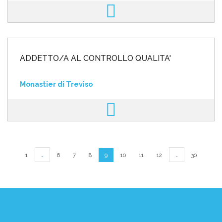
ADDETTO/A AL CONTROLLO QUALITA'
Monastier di Treviso
…
…
1
6
7
8
9
10
11
12
30