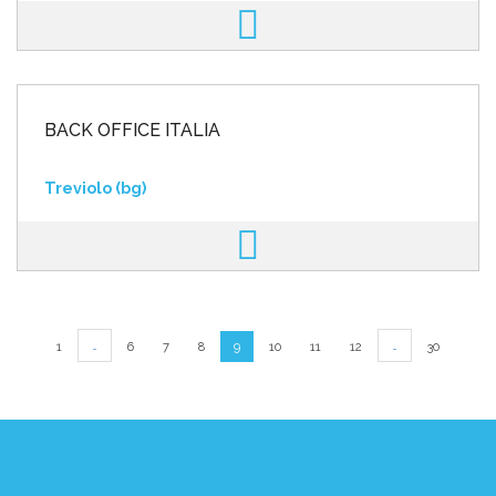
BACK OFFICE ITALIA
Treviolo (bg)
…
…
1
6
7
8
9
10
11
12
30