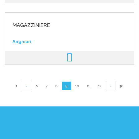
MAGAZZINIERE
Anghiari
…
…
1
6
7
8
9
10
11
12
30