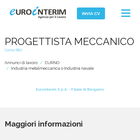
Toggle
INVIA CV
navigat
Home
PROGETTISTA MECCANICO
Chi Siamo
Curno (BG)
Aziende
Annunci di lavoro
CURNO
Persone
Industria metalmeccanica o Industria navale
Servizi
Eurointerim S.p.A. - Filiale di Bergamo
Filiali
News ed Eventi
Domande e Risposte
Maggiori informazioni
Lavora con noi