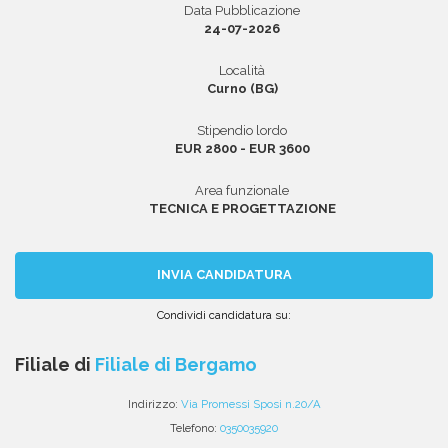
Data Pubblicazione
24-07-2026
Località
Area riservata
Curno (BG)
INVIA CV
Stipendio lordo
EUR 2800 - EUR 3600
Area funzionale
TECNICA E PROGETTAZIONE
INVIA CANDIDATURA
Condividi candidatura su:
Condividi
Condividi
Condividi
Condividi
Condividi
via
su
su
su
su
Filiale di
Filiale di Bergamo
email
Facebook
Twitter
Linkedin
WhatsApp
Indirizzo:
Via Promessi Sposi n.20/A
Telefono:
0350035920