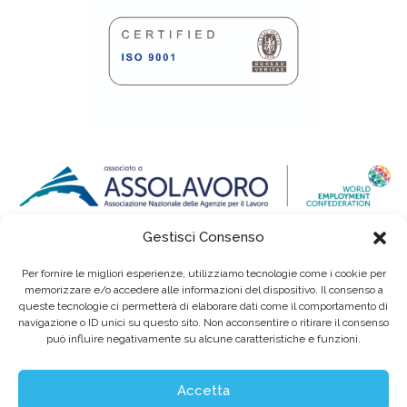
Gestisci Consenso
Per fornire le migliori esperienze, utilizziamo tecnologie come i cookie per
memorizzare e/o accedere alle informazioni del dispositivo. Il consenso a
queste tecnologie ci permetterà di elaborare dati come il comportamento di
navigazione o ID unici su questo sito. Non acconsentire o ritirare il consenso
può influire negativamente su alcune caratteristiche e funzioni.
Eurointerim S.p.A. Società Benefit / Agenzia per il Lavoro / Cap. Soc. deliberato e
sottoscritto per € 6.620.640,00
Sede legale: Viale dell'Industria, 60 / 35129 Padova Tel. (+39) 049 89 34 994 / Fax (+39)
049 89 35 068 /
info@eurointerim.it
Accetta
C.F. - P. IVA - Reg. Imp. di Padova n° 03304720281 REA nº302673 / Aut. Min. Lav. Prot.