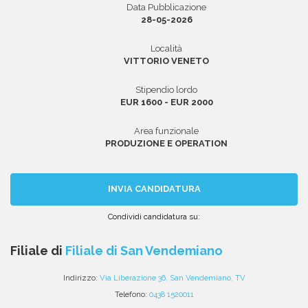
Data Pubblicazione
28-05-2026
Località
Area riservata
VITTORIO VENETO
INVIA CV
Stipendio lordo
EUR 1600 - EUR 2000
Area funzionale
PRODUZIONE E OPERATION
INVIA CANDIDATURA
Condividi candidatura su:
Condividi
Condividi
Condividi
Condividi
Condividi
via
su
su
su
su
Filiale di
Filiale di San Vendemiano
email
Facebook
Twitter
Linkedin
WhatsApp
Indirizzo:
Via Liberazione 36, San Vendemiano, TV
Telefono:
0438 1520011