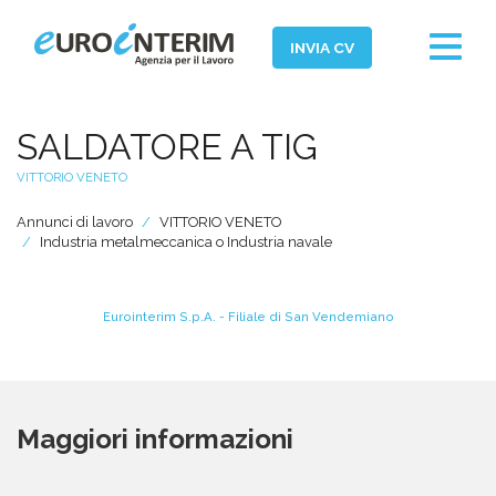
Toggle
INVIA CV
navigat
Home
SALDATORE A TIG
Chi Siamo
VITTORIO VENETO
Aziende
Annunci di lavoro
VITTORIO VENETO
Persone
Industria metalmeccanica o Industria navale
Servizi
Eurointerim S.p.A. - Filiale di San Vendemiano
Filiali
News ed Eventi
Domande e Risposte
Maggiori informazioni
Lavora con noi