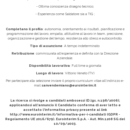
- Ottima conoscenza disegno tecnico;
- Esperienza come Saldatore sia a TIG ;
Completano il profilo
: autonomia, orientamento ai risultati, pianificazione e
programmazione del lavoro, empatia, attitudine al lavoro in team, precisione,
organizzazione e gestione del tempo, resistenza allo stress e autocontrollo.
Tipo di assunzione
: A tempo indeterminato
Retribuzione
: commisurata all'esperienza e definita con la Direzione
Aziendale.
Disponibilità lavorativa
: Full time a giornata
Luogo di lavoro
: Vittorio Veneto (TV)
Per partecipare alla selezione inviare il proprio curriculum vitae all'indirizzo e-
mail
sanvendemiano@eurointerim.it
La ricerca si rivolge a candidati ambosessi (D.lgs. n.198/2006);
applicandosi all'annuncio il Candidato conferma di aver letto e
accettato l'informativa privacy presente al link
http://www.eurointerim.it/informativa-per-i-candidati (GDPR -
Regolamento UE 2016/679). Eurointerim S.p.A. - Aut. Min.1208 SG del
10/09/2003.