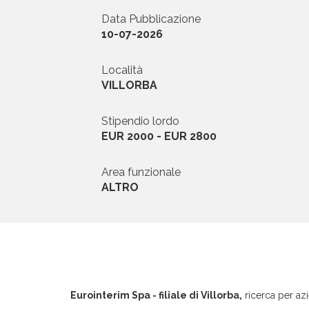
Data Pubblicazione
News ed Eventi
10-07-2026
Domande e Ris
Località
VILLORBA
Lavora con noi
Stipendio lordo
EUR 2000 - EUR 2800
Area funzionale
ALTRO
Area riservata
INVIA CV
Eurointerim Spa - filiale di Villorba,
ricerca per azi