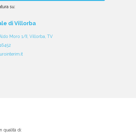
tura su:
iale di Villorba
Aldo Moro 1/II, Villorba, TV
16452
rointerim.it
n qualità di: