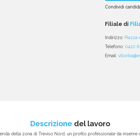
Condividi candida
Condividi
Condividi
Condividi
Condividi
Condividi
via
su
su
su
su
Filiale di
Fil
email
Facebook
Twitter
Linkedin
WhatsApp
poste
Indirizzo:
Piazza 
Telefono:
0422 6
Email:
villorba@eu
Descrizione
del lavoro
enda della zona di Treviso Nord, un profilo professionale da inserire i