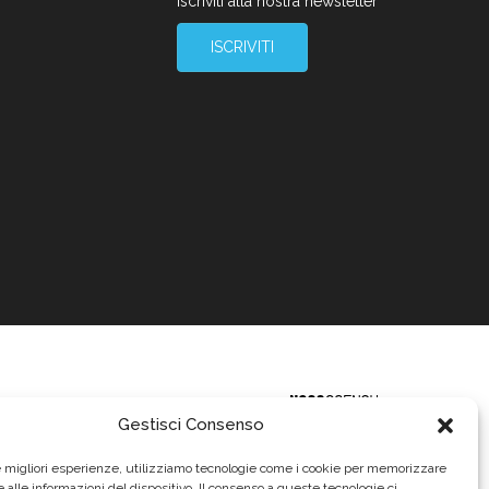
Iscriviti alla nostra newsletter
ISCRIVITI
Gestisci Consenso
le migliori esperienze, utilizziamo tecnologie come i cookie per memorizzare
 alle informazioni del dispositivo. Il consenso a queste tecnologie ci