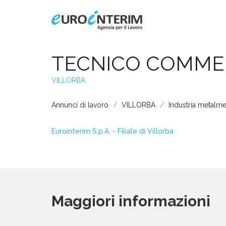
Home
TECNICO COMME
VILLORBA
Chi Siamo
Annunci di lavoro
VILLORBA
Industria metalme
Aziende
Eurointerim S.p.A. - Filiale di Villorba
Persone
Servizi
Maggiori informazioni
Filiali