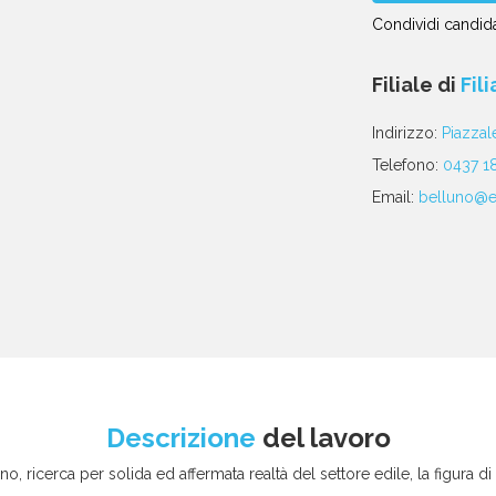
Condividi candida
Condividi
Condividi
Condividi
Condividi
Condividi
via
su
su
su
su
Filiale di
Fil
email
Facebook
Twitter
Linkedin
WhatsApp
poste
Indirizzo:
Piazzal
Telefono:
0437 1
Email:
belluno@eu
Descrizione
del lavoro
no, ricerca per solida ed affermata realtà del settore edile, la figura di