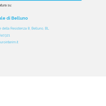
tura su:
iale di Belluno
e della Resistenza 8, Belluno, BL
840321
rointerim.it