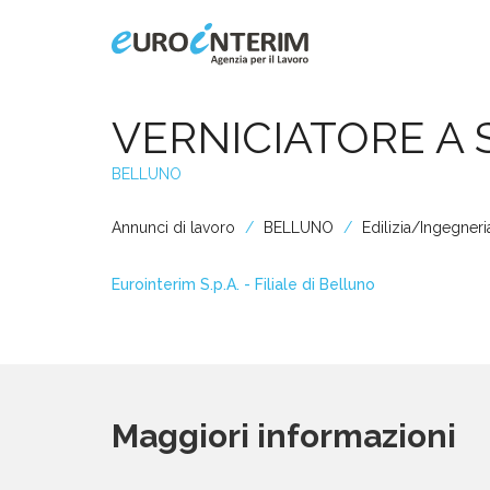
Home
VERNICIATORE A 
BELLUNO
Chi Siamo
Annunci di lavoro
BELLUNO
Edilizia/Ingegneria
Aziende
Eurointerim S.p.A. - Filiale di Belluno
Persone
Servizi
Maggiori informazioni
Filiali