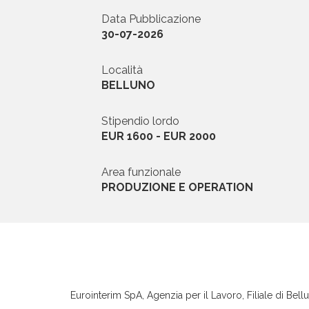
Data Pubblicazione
News ed Eventi
30-07-2026
Domande e Ris
Località
BELLUNO
Lavora con noi
Stipendio lordo
EUR 1600 - EUR 2000
Area funzionale
PRODUZIONE E OPERATION
Area riservata
INVIA CV
Eurointerim SpA, Agenzia per il Lavoro, Filiale di Bellu