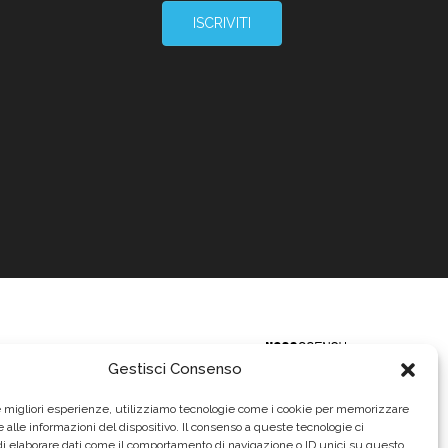
ISCRIVITI
Gestisci Consenso
le migliori esperienze, utilizziamo tecnologie come i cookie per memorizzare
 alle informazioni del dispositivo. Il consenso a queste tecnologie ci
i elaborare dati come il comportamento di navigazione o ID unici su questo