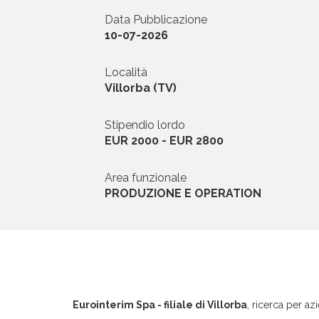
Data Pubblicazione
News ed Eventi
10-07-2026
Domande e Ris
Località
Villorba (TV)
Lavora con noi
Stipendio lordo
EUR 2000 - EUR 2800
Area funzionale
PRODUZIONE E OPERATION
Area riservata
INVIA CV
Eurointerim Spa - filiale di Villorba
, ricerca per az