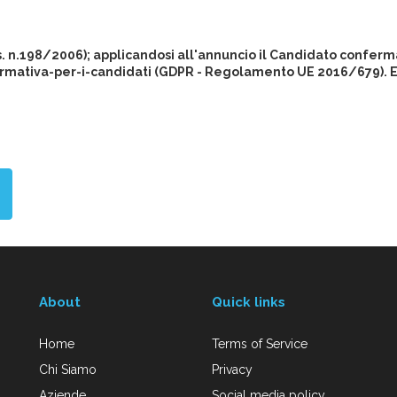
gs. n.198/2006); applicandosi all'annuncio il Candidato conferma
rmativa-per-i-candidati (GDPR - Regolamento UE 2016/679). Eur
About
Quick links
Home
Terms of Service
Chi Siamo
Privacy
Aziende
Social media policy