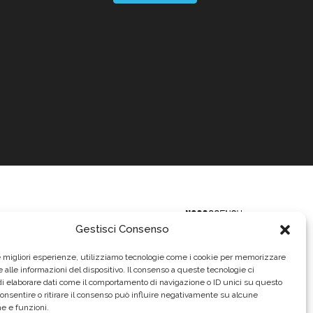
Gestisci Consenso
le migliori esperienze, utilizziamo tecnologie come i cookie per memorizzare
 alle informazioni del dispositivo. Il consenso a queste tecnologie ci
i elaborare dati come il comportamento di navigazione o ID unici su questo
consentire o ritirare il consenso può influire negativamente su alcune
he e funzioni.
620.640,00