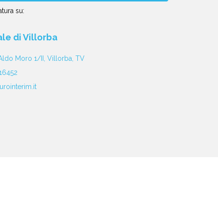
tura su:
iale di Villorba
Aldo Moro 1/II, Villorba, TV
16452
rointerim.it