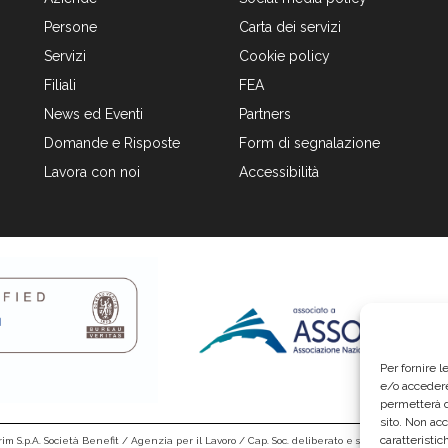
Persone
Carta dei servizi
Servizi
Cookie policy
Filiali
FEA
News ed Eventi
Partners
Domande e Risposte
Form di segnalazione
Lavora con noi
Accessibilità
Per fornire 
e/o accedere
permetterà d
sito. Non ac
caratteristic
im S.p.A. Società Benefit / Agenzia per il Lavoro / Cap. Soc. deliberato e sottoscritto per € 6.