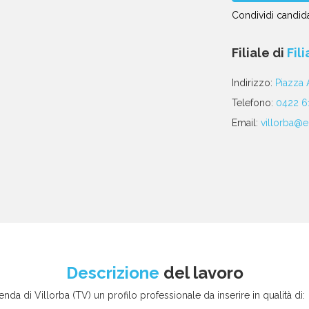
Condividi candida
Condividi
Condividi
Condividi
Condividi
Condividi
via
su
su
su
su
Filiale di
Fil
email
Facebook
Twitter
Linkedin
WhatsApp
poste
Indirizzo:
Piazza 
Telefono:
0422 6
Email:
villorba@eu
Descrizione
del lavoro
ienda di Villorba (TV) un profilo professionale da inserire in qualità di: