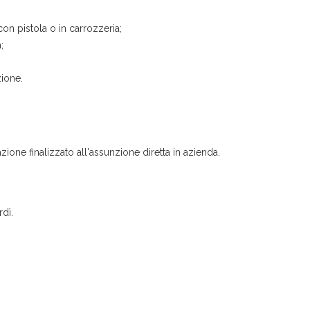
on pistola o in carrozzeria;
;
zione.
zione finalizzato all'assunzione diretta in azienda.
rdì.