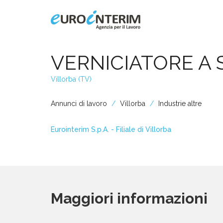
Home
VERNICIATORE A
Villorba (TV)
Chi Siamo
Annunci di lavoro
Villorba
Industrie altre
Aziende
Eurointerim S.p.A. - Filiale di Villorba
Persone
Servizi
Maggiori informazioni
Filiali