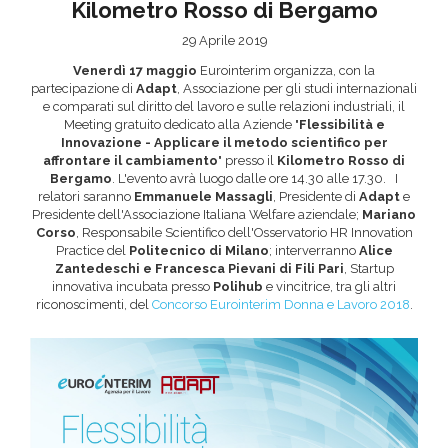
Kilometro Rosso di Bergamo
29 Aprile 2019
Venerdì 17 maggio
Eurointerim organizza, con la
Area riservata
partecipazione di
Adapt
, Associazione per gli studi internazionali
e comparati sul diritto del lavoro e sulle relazioni industriali, il
INVIA CV
Meeting gratuito dedicato alla Aziende "
Flessibilità e
Innovazione - Applicare il metodo scientifico per
affrontare il cambiamento
" presso il
Kilometro Rosso di
Bergamo
. L'evento avrà luogo dalle ore 14.30 alle 17.30. I
relatori saranno
Emmanuele Massagli
, Presidente di
Adapt
e
Presidente dell'Associazione Italiana Welfare aziendale;
Mariano
Corso
, Responsabile Scientifico dell'Osservatorio HR Innovation
Practice del
Politecnico di Milano
; interverranno
Alice
Zantedeschi e Francesca Pievani di Fili Pari
, Startup
innovativa incubata presso
Polihub
e vincitrice, tra gli altri
riconoscimenti, del
Concorso Eurointerim Donna e Lavoro 2018
.