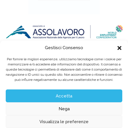
Gestisci Consenso
Per fornire le migliori esperienze, utilizziamo tecnologie come i cookie per
memorizzare e/o accedere alle informazioni del dispositivo. Il consenso a
queste tecnologie ci permetterà di elaborare dati come il comportamento di
navigazione o ID unici su questo sito. Non acconsentire o ritirare il consenso
può influire negativamente su alcune caratteristiche e funzioni.
Eurointerim S.p.A. Società Benefit / Agenzia per il Lavoro / Cap. Soc. deliberato e
sottoscritto per € 6.620.640,00
Sede legale: Viale dell'Industria, 60 / 35129 Padova Tel. (+39) 049 89 34 994 / Fax (+39)
049 89 35 068 /
info@eurointerim.it
Accetta
C.F. - P. IVA - Reg. Imp. di Padova n° 03304720281 REA nº302673 / Aut. Min. Lav. Prot.
n.1208 - SG del 16.12.2004
©2026 Eurointerim S.p.A. Tutti i diritti riservati
Nega
Obblighi informativi per le erogazioni pubbliche:
gli aiuti di Stato e gli aiuti de minimis ricevuti dalla nostra impresa sono contenuti
Visualizza le preferenze
nel Registro nazionale degli aiuti di Stato
di cui all’art. 52 della L. 234/2012 a cui si rinvia e consultabili al seguente link