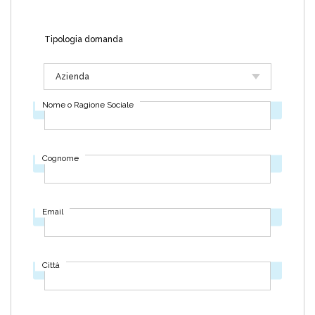
Tipologia domanda
Nome o Ragione Sociale
Inserisci il tuo nome o ragione sociale
Cognome
Inserisci il tuo cognome (non verrà visualizzato)
Email
Inserisci la tua email (non verrà visualizzato)
Città
Inserisci la tua città