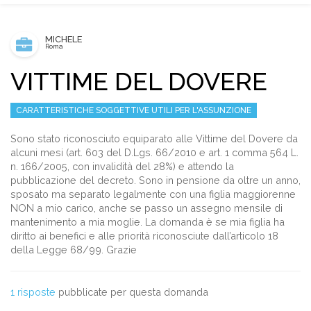
MICHELE
Roma
Area riservata
VITTIME DEL DOVERE
INVIA CV
CARATTERISTICHE SOGGETTIVE UTILI PER L'ASSUNZIONE
Sono stato riconosciuto equiparato alle Vittime del Dovere da
alcuni mesi (art. 603 del D.Lgs. 66/2010 e art. 1 comma 564 L.
n. 166/2005, con invalidità del 28%) e attendo la
pubblicazione del decreto. Sono in pensione da oltre un anno,
sposato ma separato legalmente con una figlia maggiorenne
NON a mio carico, anche se passo un assegno mensile di
mantenimento a mia moglie. La domanda è se mia figlia ha
diritto ai benefici e alle priorità riconosciute dall’articolo 18
della Legge 68/99. Grazie
1 risposte
pubblicate per questa domanda