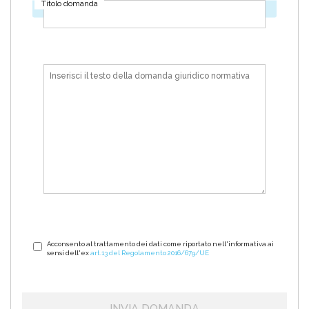
Titolo domanda
Dai un titolo alla domanda
Domanda
giuridico
normativa
Acconsento al trattamento dei dati come riportato nell'informativa ai
sensi dell'ex
art.13 del Regolamento 2016/679/UE
Invia
domanda