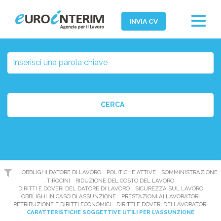
Toggle
INVIA CV
navigat
Home
Chi Siamo
Aziende
CERCA
Persone
Servizi
Filiali
News ed Eventi
OBBLIGHI DATORE DI LAVORO
POLITICHE ATTIVE
SOMMINISTRAZIONE
TIROCINI
RIDUZIONE DEL COSTO DEL LAVORO
Domande e Risposte
DIRITTI E DOVERI DEL DATORE DI LAVORO
SICUREZZA SUL LAVORO
OBBLIGHI IN CASO DI ASSUNZIONE
PRESTAZIONI AI LAVORATORI
RETRIBUZIONE E DIRITTI ECONOMICI
DIRITTI E DOVERI DEI LAVORATORI
Lavora con noi
CARATTERISTICHE SOGGETTIVE UTILI PER L'ASSUNZIONE