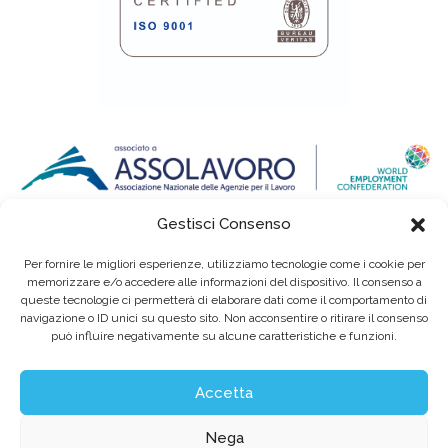
Gestisci Consenso
Per fornire le migliori esperienze, utilizziamo tecnologie come i cookie per
memorizzare e/o accedere alle informazioni del dispositivo. Il consenso a
queste tecnologie ci permetterà di elaborare dati come il comportamento di
navigazione o ID unici su questo sito. Non acconsentire o ritirare il consenso
può influire negativamente su alcune caratteristiche e funzioni.
Eurointerim S.p.A. Società Benefit / Agenzia per il Lavoro / Cap. Soc. deliberato e
sottoscritto per € 6.620.640,00
Sede legale: Viale dell'Industria, 60 / 35129 Padova Tel. (+39) 049 89 34 994 / Fax (+39)
049 89 35 068 /
info@eurointerim.it
Accetta
C.F. - P. IVA - Reg. Imp. di Padova n° 03304720281 REA nº302673 / Aut. Min. Lav. Prot.
n.1208 - SG del 16.12.2004
©2026 Eurointerim S.p.A. Tutti i diritti riservati
Nega