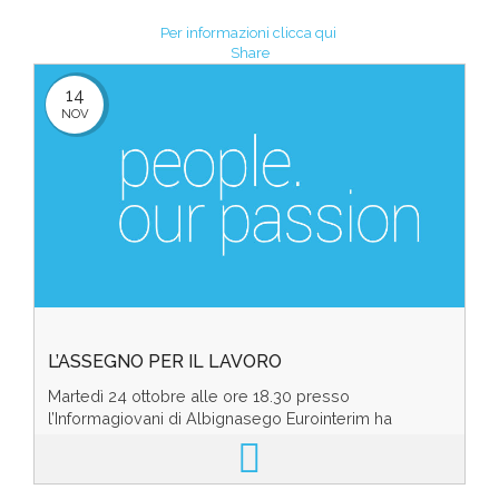
Per informazioni clicca qui
Share
14
NOV
L’ASSEGNO PER IL LAVORO
Martedì 24 ottobre alle ore 18.30 presso
l’Informagiovani di Albignasego Eurointerim ha
organizza il Meeting “L’Assegno per il Lavoro:
promuovere l’oc...