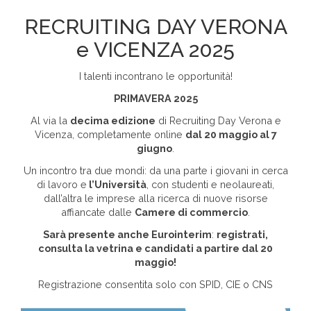
RECRUITING DAY VERONA
e VICENZA 2025
Area riservata
I talenti incontrano le opportunità!
INVIA CV
PRIMAVERA 2025
Al via la
decima edizione
di Recruiting Day Verona e
Vicenza, completamente online
dal 20 maggio al 7
giugno
.
Un incontro tra due mondi: da una parte i giovani in cerca
di lavoro e
l’Università
, con studenti e neolaureati,
dall’altra le imprese alla ricerca di nuove risorse
affiancate dalle
Camere di commercio
.
Sarà presente anche Eurointerim
:
registrati,
consulta la vetrina e candidati a partire dal 20
maggio!
Registrazione consentita solo con SPID, CIE o CNS