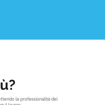
iù?
ettendo la professionalità dei
n il lavoro.