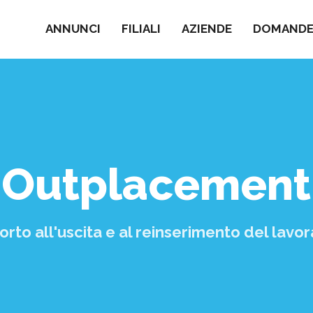
ANNUNCI
FILIALI
AZIENDE
DOMANDE 
Outplacement
rto all'uscita e al reinserimento del lavo