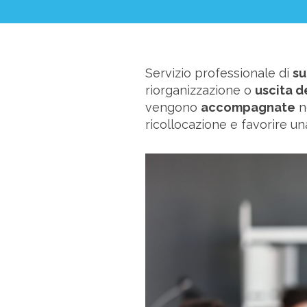
News ed Eventi
Domande e Ris
Servizio professionale di
su
riorganizzazione o
uscita d
vengono
accompagnate
n
Lavora con noi
ricollocazione e favorire un
Area riservata
INVIA CV