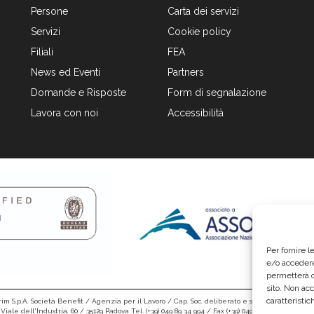
Persone
Carta dei servizi
Servizi
Cookie policy
Filiali
FEA
News ed Eventi
Partners
Domande e Risposte
Form di segnalazione
Lavora con noi
Accessibilità
Per fornire 
e/o accedere
permetterà d
sito. Non ac
caratteristic
im S.p.A. Società Benefit / Agenzia per il Lavoro / Cap. Soc. deliberato e sottoscritto per € 6.
Viale dell'Industria, 60 / 35129 Padova Tel. (+39) 049 89 34 994 / Fax (+39) 049 89 35 068 /
info@e