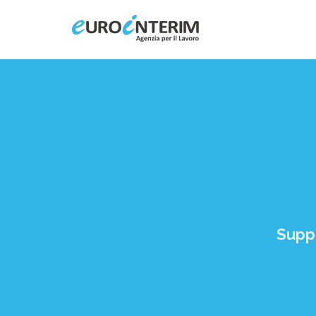
Home
Chi Siamo
Aziende
Persone
Suppo
Servizi
Filiali