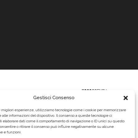
Gestisci Consenso
le migliori esperienze, utilizziamo tecnologie come i cookie per memorizzare
 alle informazioni del dispositivo. Il consenso a queste tecnologie ci
i elaborare dati come il comportamento di navigazione o ID unici su questo
consentire o ritirare il consenso può influire negativamente su alcune
he e funzioni.
620.640,00
urointerim.it