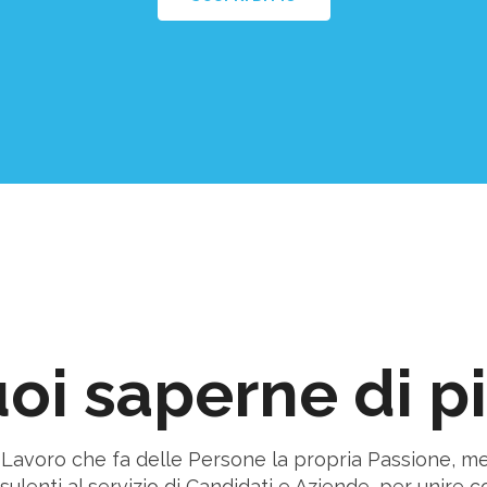
oi saperne di p
l Lavoro che fa delle Persone la propria Passione, m
ulenti al servizio di Candidati e Aziende, per unire co