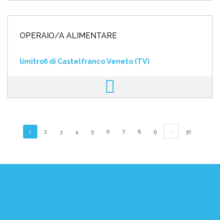
OPERAIO/A ALIMENTARE
limitrofi di Castelfranco Veneto (TV)
…
1
2
3
4
5
6
7
8
9
30