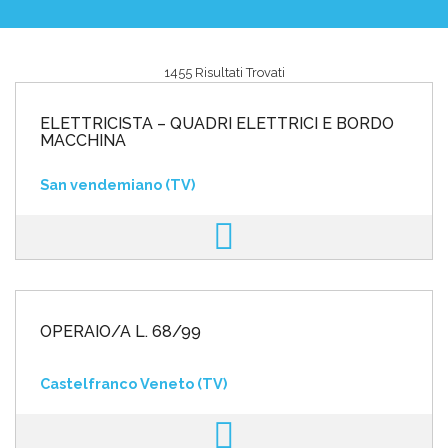
1455 Risultati Trovati
Area riservata
ELETTRICISTA – QUADRI ELETTRICI E BORDO
INVIA CV
MACCHINA
San vendemiano (TV)
OPERAIO/A L. 68/99
Castelfranco Veneto (TV)