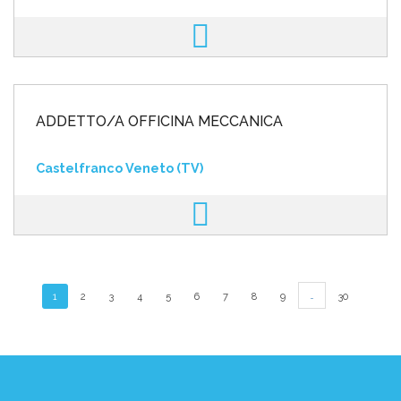
ADDETTO/A OFFICINA MECCANICA
Castelfranco Veneto (TV)
…
1
2
3
4
5
6
7
8
9
30