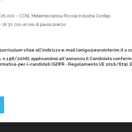
/26.000 – CCNL Metalmeccanica Piccola Industria Confapi
0 - 16:30 con un'ora di pausa pranzo
 curriculum vitae all'indirizzo e-mail
lonigo@eurointerim.it
o co
gs. n.198/2006); applicandosi all'annuncio il Candidato conferma
rmativa-per-i-candidati (GDPR - Regolamento UE 2016/679). Eur