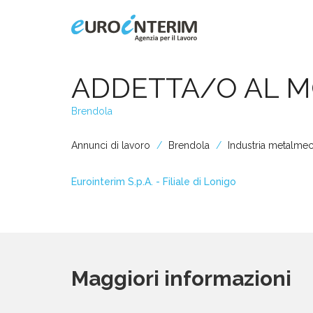
Home
ADDETTA/O AL 
Brendola
Chi Siamo
Annunci di lavoro
Brendola
Industria metalmec
Aziende
Eurointerim S.p.A. - Filiale di Lonigo
Persone
Servizi
Maggiori informazioni
Filiali