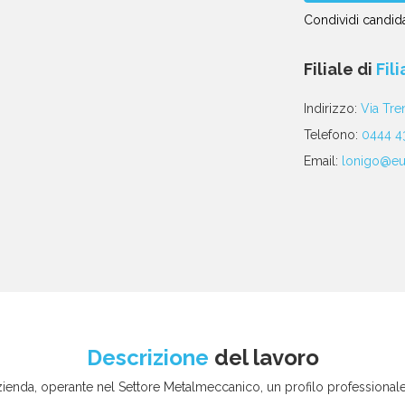
Condividi candida
Condividi
Condividi
Condividi
Condividi
Condividi
via
su
su
su
su
Filiale di
Fil
email
Facebook
Twitter
Linkedin
WhatsApp
poste
Indirizzo:
Via Tre
Telefono:
0444 4
Email:
lonigo@eur
Descrizione
del lavoro
zienda, operante nel Settore Metalmeccanico, un profilo professional