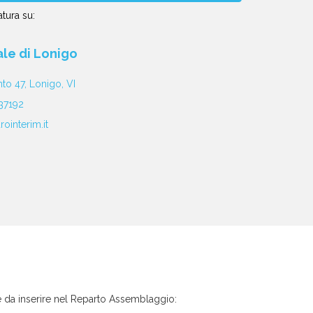
tura su:
iale di Lonigo
nto 47, Lonigo, VI
37192
ointerim.it
e da inserire nel Reparto Assemblaggio: