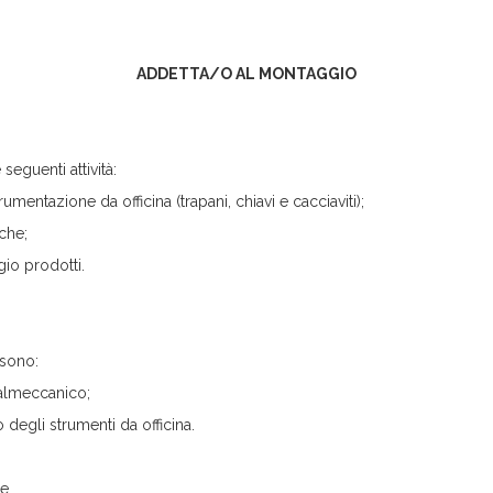
ADDETTA/O AL MONTAGGIO
seguenti attività:
rumentazione da officina (trapani, chiavi e cacciaviti);
che;
gio prodotti.
 sono:
talmeccanico;
 degli strumenti da officina.
ne