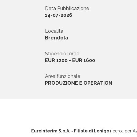
Data Pubblicazione
News ed Eventi
14-07-2026
Domande e Ris
Località
Brendola
Lavora con noi
Stipendio lordo
EUR 1200 - EUR 1600
Area funzionale
PRODUZIONE E OPERATION
Area riservata
INVIA CV
Eurointerim S.p.A. - Filiale di Lonigo
ricerca per A