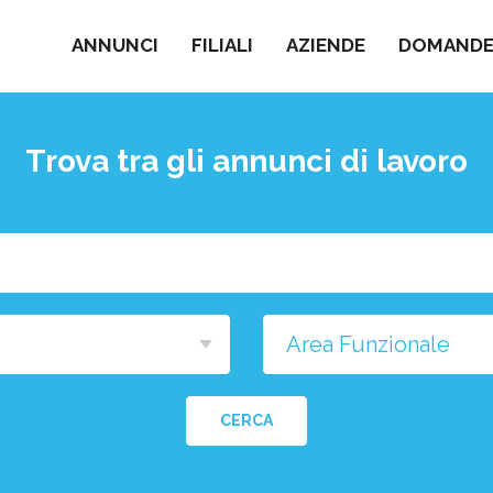
ANNUNCI
FILIALI
AZIENDE
DOMANDE 
Trova tra gli annunci di lavoro
Cosa
stai
cercando?
na
a
CERCA