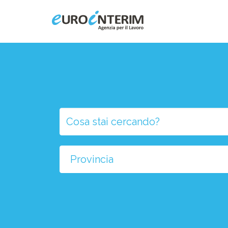
Home
Chi Siamo
Aziende
Persone
Selezio
la
Servizi
provinci
Filiali