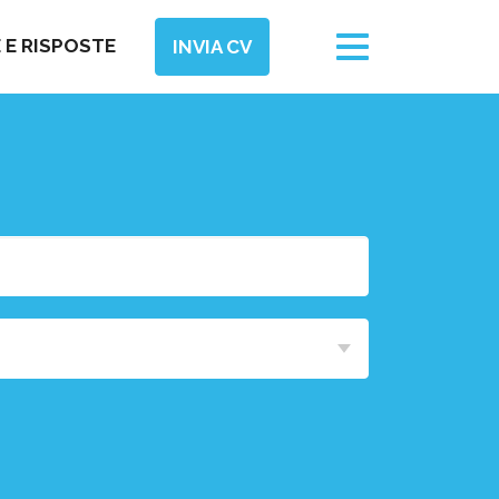
Toggle
E RISPOSTE
INVIA CV
navigation
Area
Funzionale