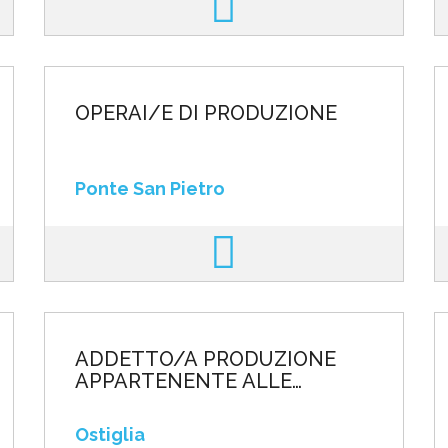
OPERAI/E DI PRODUZIONE
Ponte San Pietro
ADDETTO/A PRODUZIONE
APPARTENENTE ALLE
CATEGORIE PROTETTE DI CUI
ALL'ART. 1 L. 68/99
Ostiglia