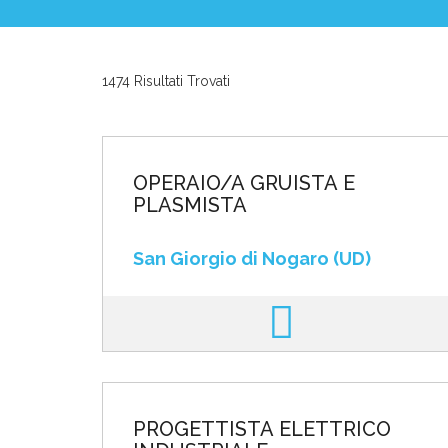
News ed Eventi
1474 Risultati Trovati
Domande e Ris
Lavora con noi
OPERAIO/A GRUISTA E
PLASMISTA
San Giorgio di Nogaro (UD)
Area riservata
INVIA CV
PROGETTISTA ELETTRICO