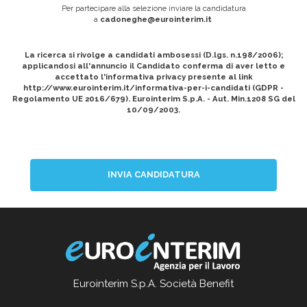
Per partecipare alla selezione inviare la candidatura
a
cadoneghe@eurointerim.it
La ricerca si rivolge a candidati ambosessi (D.lgs. n.198/2006);
applicandosi all'annuncio il Candidato conferma di aver letto e
accettato l'informativa privacy presente al link
http://www.eurointerim.it/informativa-per-i-candidati (GDPR -
Regolamento UE 2016/679). Eurointerim S.p.A. - Aut. Min.1208 SG del
10/09/2003.
INVIA CANDIDATURA
Eurointerim S.p.A. Società Benefit