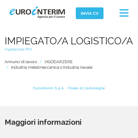
Toggle
INVIA CV
navigat
Home
IMPIEGATO/A LOGISTICO/A
Chi Siamo
Vigodarzere (PD)
Aziende
Annunci di lavoro
VIGODARZERE
Persone
Industria metalmeccanica o Industria navale
Servizi
Eurointerim S.p.A. - Filiale di Cadoneghe
Filiali
News ed Eventi
Domande e Risposte
Maggiori informazioni
Lavora con noi