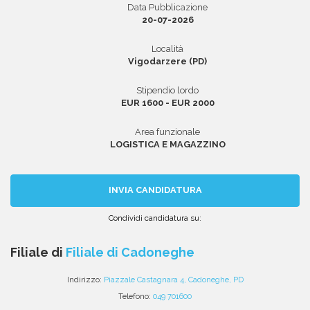
Data Pubblicazione
20-07-2026
Località
Area riservata
Vigodarzere (PD)
INVIA CV
Stipendio lordo
EUR 1600 - EUR 2000
Area funzionale
LOGISTICA E MAGAZZINO
INVIA CANDIDATURA
Condividi candidatura su:
Condividi
Condividi
Condividi
Condividi
Condividi
via
su
su
su
su
Filiale di
Filiale di Cadoneghe
email
Facebook
Twitter
Linkedin
WhatsApp
Indirizzo:
Piazzale Castagnara 4, Cadoneghe, PD
Telefono:
049 701600