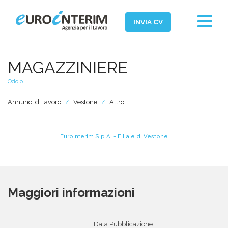
Toggle
INVIA CV
navigat
Home
MAGAZZINIERE
Chi Siamo
Odolo
Aziende
Annunci di lavoro
Vestone
Altro
Persone
Servizi
Eurointerim S.p.A. - Filiale di Vestone
Filiali
News ed Eventi
Maggiori informazioni
Domande e Risposte
Lavora con noi
Data Pubblicazione