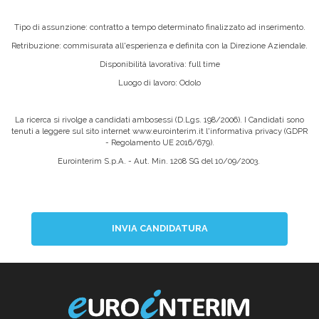
Tipo di assunzione: contratto a tempo determinato finalizzato ad inserimento.
Retribuzione: commisurata all'esperienza e definita con la Direzione Aziendale.
Disponibilità lavorativa: full time
Luogo di lavoro: Odolo
La ricerca si rivolge a candidati ambosessi (D.Lgs. 198/2006). I Candidati sono
tenuti a leggere sul sito internet www.eurointerim.it l'informativa privacy (GDPR
- Regolamento UE 2016/679).
Eurointerim S.p.A. - Aut. Min. 1208 SG del 10/09/2003.
INVIA CANDIDATURA