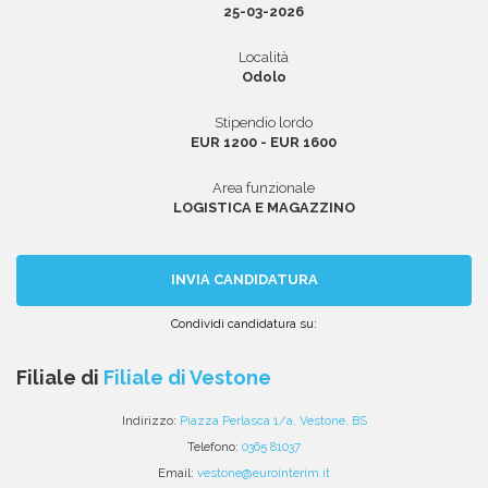
25-03-2026
Località
Odolo
Area riservata
Stipendio lordo
INVIA CV
EUR 1200 - EUR 1600
Area funzionale
LOGISTICA E MAGAZZINO
INVIA CANDIDATURA
Condividi candidatura su:
Condividi
Condividi
Condividi
Condividi
Condividi
via
su
su
su
su
Filiale di
Filiale di Vestone
email
Facebook
Twitter
Linkedin
WhatsApp
Indirizzo:
Piazza Perlasca 1/a, Vestone, BS
Telefono:
0365 81037
Email:
vestone@eurointerim.it