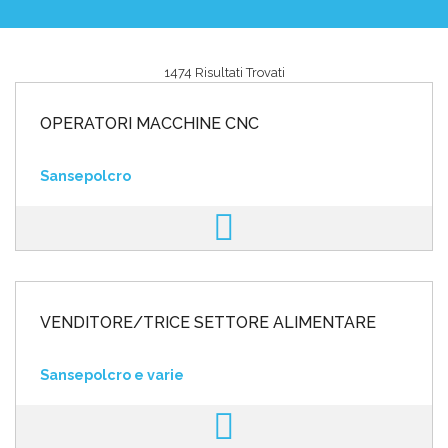
1474 Risultati Trovati
Area riservata
OPERATORI MACCHINE CNC
INVIA CV
Sansepolcro
VENDITORE/TRICE SETTORE ALIMENTARE
Sansepolcro e varie