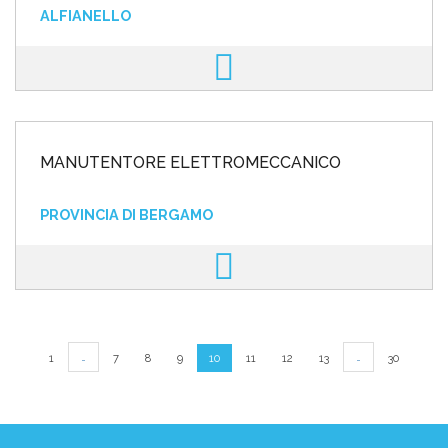
ALFIANELLO
MANUTENTORE ELETTROMECCANICO
PROVINCIA DI BERGAMO
…
…
1
7
8
9
10
11
12
13
30