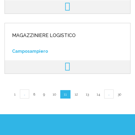
MAGAZZINIERE LOGISTICO
Camposampiero
…
…
1
8
9
10
11
12
13
14
30