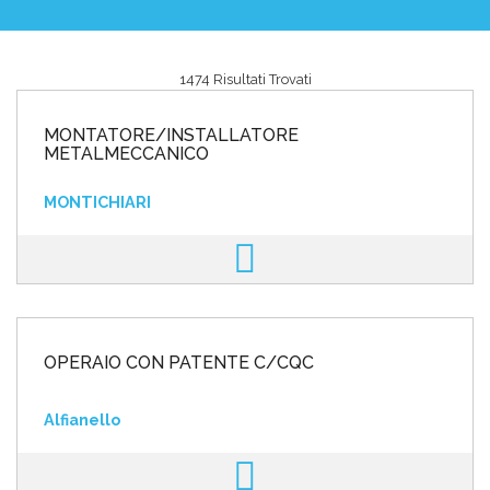
1474 Risultati Trovati
Area riservata
MONTATORE/INSTALLATORE
INVIA CV
METALMECCANICO
MONTICHIARI
OPERAIO CON PATENTE C/CQC
Alfianello