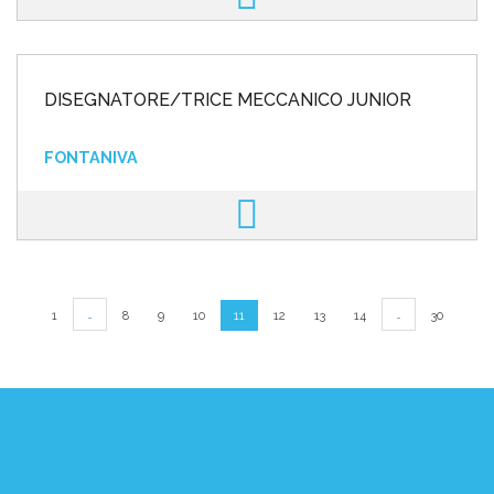
DISEGNATORE/TRICE MECCANICO JUNIOR
FONTANIVA
…
…
1
8
9
10
11
12
13
14
30