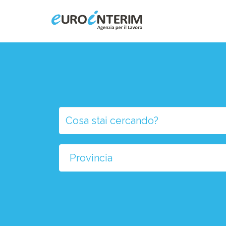
Home
Chi Siamo
Aziende
Persone
Selezio
la
Servizi
provinci
Filiali