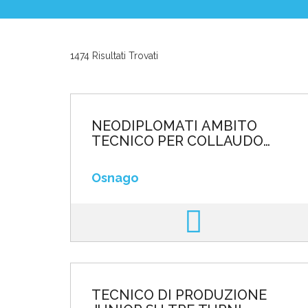
News ed Eventi
1474 Risultati Trovati
Domande e Ris
Lavora con noi
NEODIPLOMATI AMBITO
TECNICO PER COLLAUDO
SCHEDE ELETTRONICHE O
LINEE DI PRODUZIONE
Osnago
AMBITO ELETTRONIC
Area riservata
INVIA CV
TECNICO DI PRODUZIONE