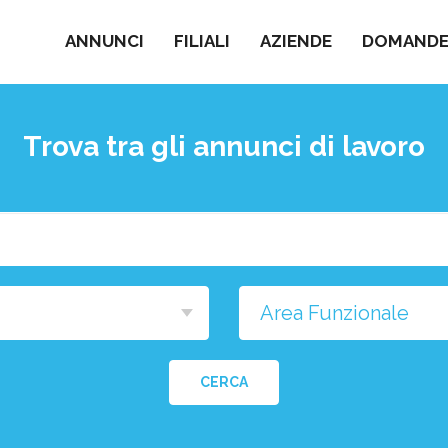
ANNUNCI
FILIALI
AZIENDE
DOMANDE 
Trova tra gli annunci di lavoro
Cosa
stai
cercando?
na
a
CERCA