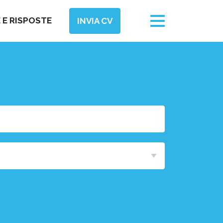
Toggle
E RISPOSTE
INVIA CV
navigation
Area
Funzionale