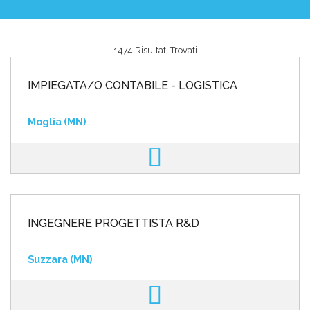
1474 Risultati Trovati
Area riservata
IMPIEGATA/O CONTABILE - LOGISTICA
INVIA CV
Moglia (MN)
INGEGNERE PROGETTISTA R&D
Suzzara (MN)