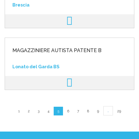
Brescia
MAGAZZINIERE AUTISTA PATENTE B
Lonato del Garda BS
…
1
2
3
4
5
6
7
8
9
29