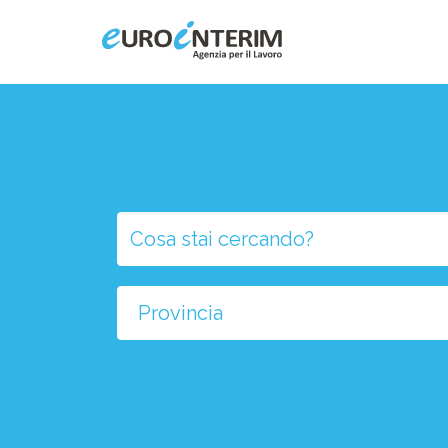
Home
Chi Siamo
Aziende
Persone
Selezio
la
Servizi
provinci
Filiali