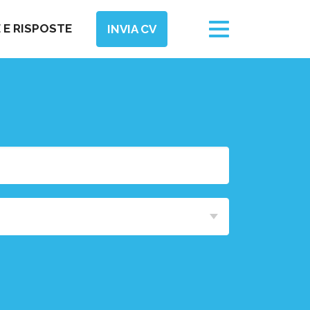
Toggle
E RISPOSTE
INVIA CV
navigation
Area
Funzionale