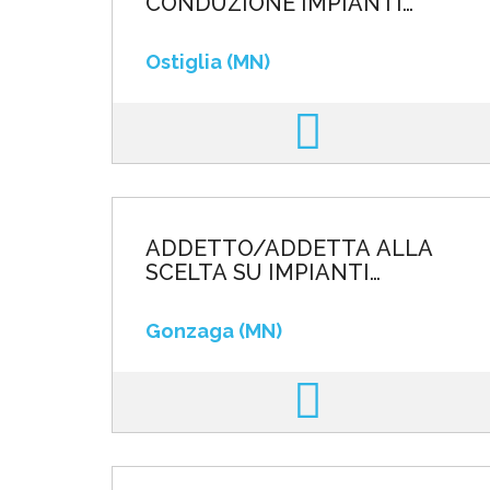
CONDUZIONE IMPIANTI
AUTOMATIZZATI DI
MISCELAZIONE
Ostiglia (MN)
ADDETTO/ADDETTA ALLA
SCELTA SU IMPIANTI
AUTOMATIZZATI
Gonzaga (MN)