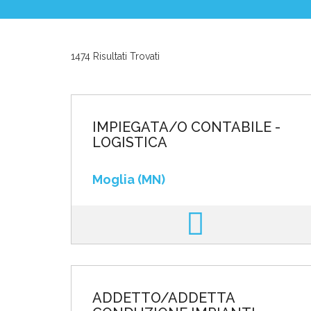
News ed Eventi
1474 Risultati Trovati
Domande e Ris
Lavora con noi
IMPIEGATA/O CONTABILE -
LOGISTICA
Moglia (MN)
Area riservata
INVIA CV
ADDETTO/ADDETTA