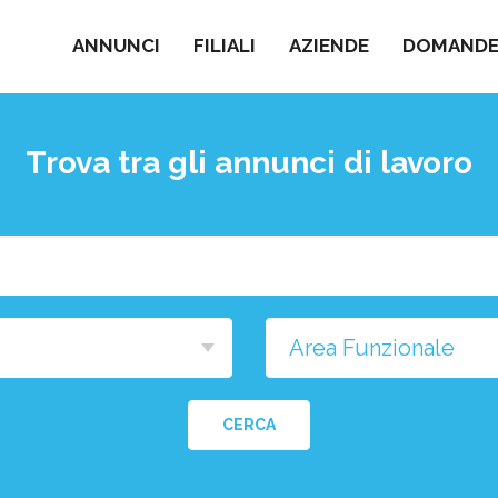
ANNUNCI
FILIALI
AZIENDE
DOMANDE 
Trova tra gli annunci di lavoro
Cosa
stai
cercando?
na
a
CERCA