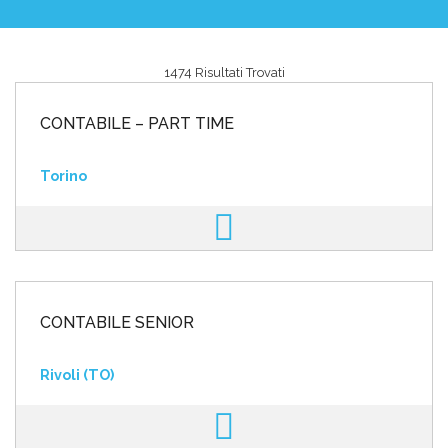
1474 Risultati Trovati
Area riservata
CONTABILE – PART TIME
INVIA CV
Torino
CONTABILE SENIOR
Rivoli (TO)