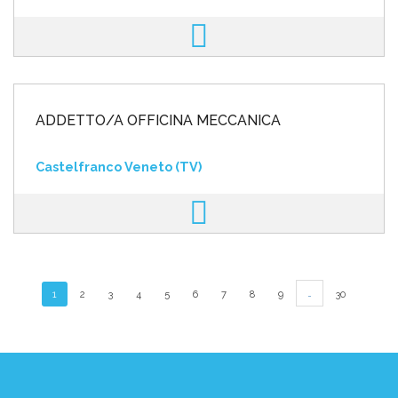
ADDETTO/A OFFICINA MECCANICA
Castelfranco Veneto (TV)
…
1
2
3
4
5
6
7
8
9
30