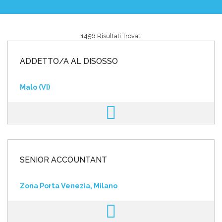
1456 Risultati Trovati
Area riservata
ADDETTO/A AL DISOSSO
INVIA CV
Malo (VI)
SENIOR ACCOUNTANT
Zona Porta Venezia, Milano