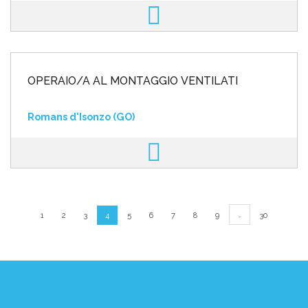
OPERAIO/A AL MONTAGGIO VENTILATI
Romans d'Isonzo (GO)
…
1
2
3
4
5
6
7
8
9
30