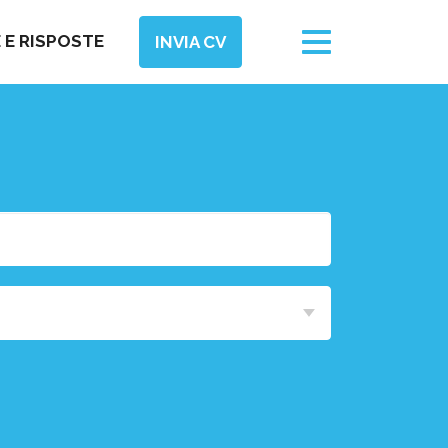
Toggle
E RISPOSTE
INVIA CV
navigation
Area
Funzionale