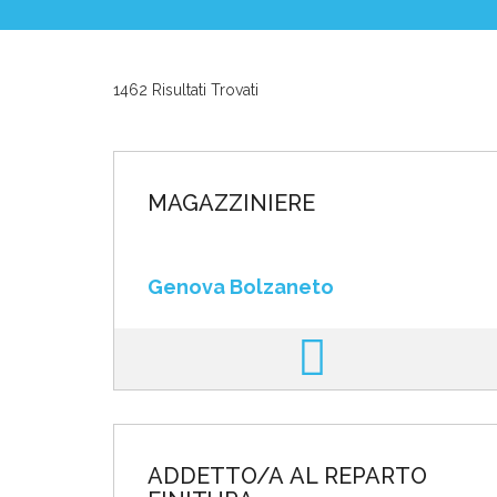
News ed Eventi
1462 Risultati Trovati
Domande e Ris
Lavora con noi
MAGAZZINIERE
Genova Bolzaneto
Area riservata
INVIA CV
ADDETTO/A AL REPARTO