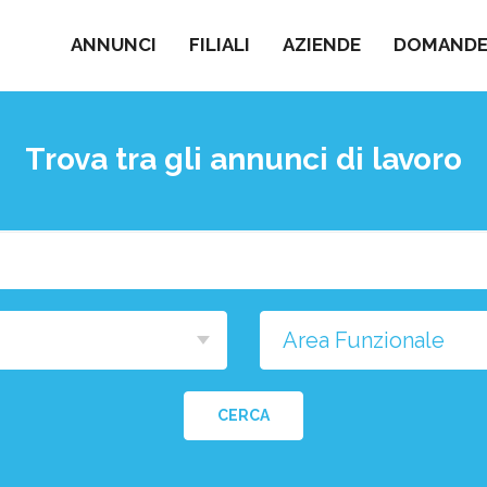
ANNUNCI
FILIALI
AZIENDE
DOMANDE 
Trova tra gli annunci di lavoro
Cosa
stai
cercando?
na
a
CERCA