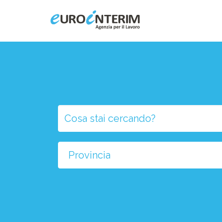
Home
Chi Siamo
Aziende
Persone
Selezio
la
Servizi
provinci
Filiali