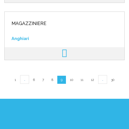
MAGAZZINIERE
Anghiari
…
…
1
6
7
8
9
10
11
12
30